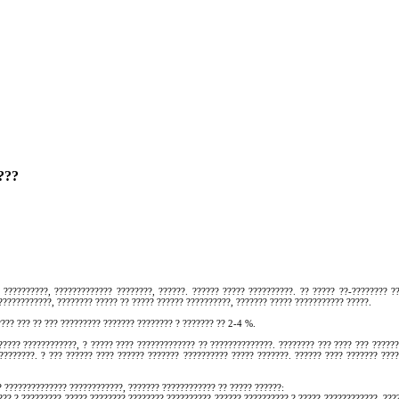
???
 ??????????, ????????????? ????????, ??????. ?????? ????? ??????????. ?? ????? ??-???????? ?
????????????, ???????? ????? ?? ????? ?????? ??????????, ??????? ????? ??????????? ?????.
??? ??? ?? ??? ????????? ??????? ???????? ? ??????? ?? 2-4 %.
????? ????????????, ? ????? ???? ????????????? ?? ??????????????. ???????? ??? ???? ??? ?????
????????. ? ??? ?????? ???? ?????? ??????? ?????????? ????? ???????. ?????? ???? ??????? ???
 ?????????????? ????????????, ??????? ???????????? ?? ????? ??????:
??? ? ????????? ????? ???????? ???????? ?????????? ?????? ?????????? ? ????? ????????????. ???