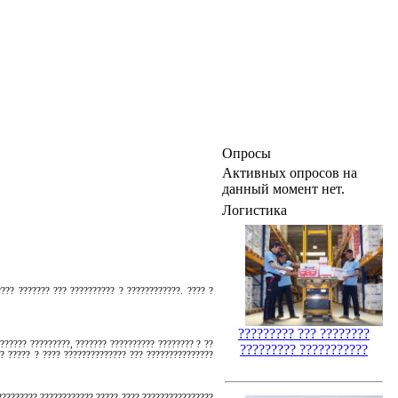
Опросы
Активных опросов на
данный момент нет.
Логистика
???? ??????? ??? ?????????? ? ????????????. ???? ?
????????? ??? ????????
??????? ?????????, ??????? ?????????? ???????? ? ??
????????? ???????????
?? ????? ? ???? ?????????????? ??? ???????????????
????????? ???????????? ????? ???? ????????????????