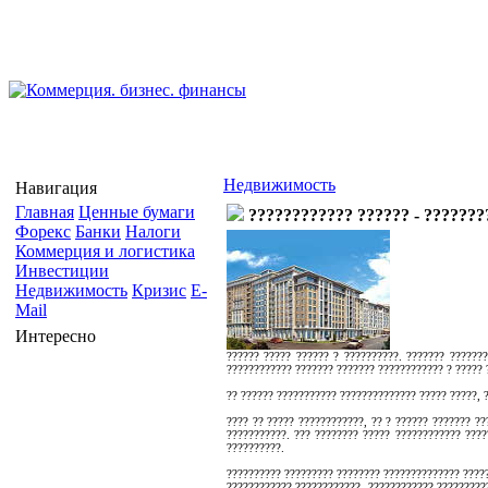
Недвижимость
Навигация
Главная
Ценные бумаги
???????????? ?????? - ???????
Форекс
Банки
Налоги
Коммерция и логистика
Инвестиции
Недвижимость
Кризис
E-
Mail
Интересно
?????? ????? ?????? ? ??????????. ??????? ???????
???????????? ??????? ??????? ???????????? ? ????? 
?? ?????? ??????????? ?????????????? ????? ?????, ?
???? ?? ????? ????????????, ?? ? ?????? ??????? ??
???????????. ??? ???????? ????? ???????????? ????
??????????.
?????????? ????????? ???????? ?????????????? ?????
???????????? ????????????. ???????????? ?????????