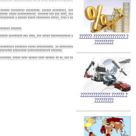
 ?????? ????????? ?????????. ?????? ?????????, ???
????? ????? ????????????. ??????? ??? ??? ????, ???
?????????? ? ?????? ????? ????????? ?????, ???? ? ??
??????? ???????.
?????? ??????????????? ?
????? ????????? ??? ????, ??? ????? ????????????? ?
?????????
?????????? ???????? ????? ???????????. ?? ?????????
????????? ????????? ??????????????? ???????.
???????, ????? ???? ?????? ???? ?????? ?? ??, ??? ??
?????????????? ?????? ?
?????????