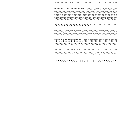
? ??????????? ?? ???? ? ????????. ? ??? ????????? ?
??????? ????????????.
???? ???? ? ??? ??? ???
????????????????? ?????? ??????? ???????????? ????
???? ?? ?????? ??????? ????????? ??????? ???? ??? ?
????????? ???????????? ??????. ?????????? ????? ?
????????? ????????????.
????? ??????????? ????
???????, ?????? ??? ?? ????? ??????? ? ?????? ????
?????? ????????? ?????????? ?? ??????, ????????????
????? ????????????.
??? ??????????? ????? ????
???????????? ??????? ??????? ?????, ????? ????????
???????, ?????? ??? ?? ??????, ??? ??? ?? ??????? ?
????????????? ?? ?????. ??? ????, ???, ? ???????? ??
???????????? :
06.01.11
| ??????????